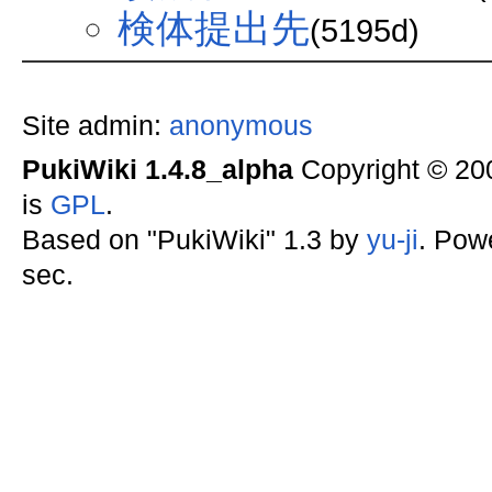
検体提出先
(5195d)
Site admin:
anonymous
PukiWiki 1.4.8_alpha
Copyright © 2
is
GPL
.
Based on "PukiWiki" 1.3 by
yu-ji
. Pow
sec.