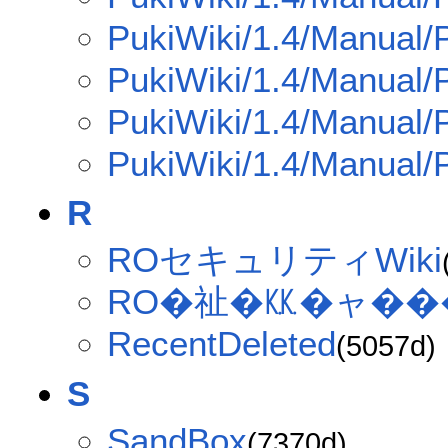
PukiWiki/1.4/Manual/
PukiWiki/1.4/Manual/
PukiWiki/1.4/Manual/
PukiWiki/1.4/Manual/P
R
ROセキュリティWiki
RO�祉�㏍�ャ���
RecentDeleted
(5057d)
S
SandBox
(7370d)