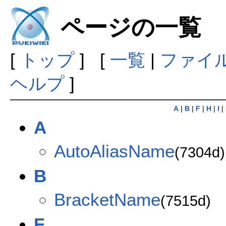
ページの一覧
[
トップ
] [
一覧
|
ファイ
ヘルプ
]
A
|
B
|
F
|
H
|
I
|
A
AutoAliasName
(7304d)
B
BracketName
(7515d)
F