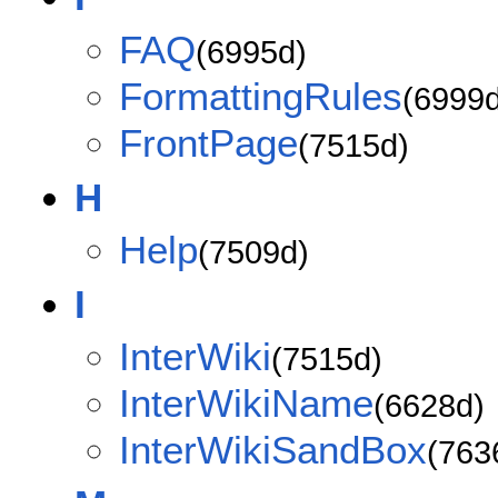
FAQ
(6995d)
FormattingRules
(6999d
FrontPage
(7515d)
H
Help
(7509d)
I
InterWiki
(7515d)
InterWikiName
(6628d)
InterWikiSandBox
(763