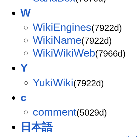
W
WikiEngines
(7922d)
WikiName
(7922d)
WikiWikiWeb
(7966d)
Y
YukiWiki
(7922d)
c
comment
(5029d)
日本語