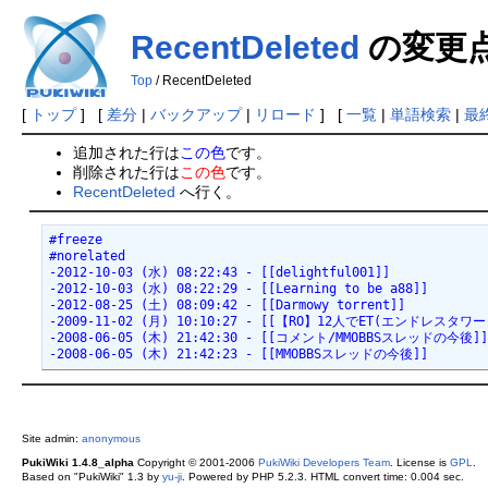
RecentDeleted
の変更
Top
/ RecentDeleted
[
トップ
] [
差分
|
バックアップ
|
リロード
] [
一覧
|
単語検索
|
最
追加された行は
この色
です。
削除された行は
この色
です。
RecentDeleted
へ行く。
#freeze

#norelated

-2012-10-03 (水) 08:22:43 - [[delightful001]]

-2012-10-03 (水) 08:22:29 - [[Learning to be a88]]

-2012-08-25 (土) 08:09:42 - [[Darmowy torrent]]

-2009-11-02 (月) 10:10:27 - [[【RO】12人でET(エンドレスタワー
-2008-06-05 (木) 21:42:30 - [[コメント/MMOBBSスレッドの今後]]
-2008-06-05 (木) 21:42:23 - [[MMOBBSスレッドの今後]]
Site admin:
anonymous
PukiWiki 1.4.8_alpha
Copyright © 2001-2006
PukiWiki Developers Team
. License is
GPL
.
Based on "PukiWiki" 1.3 by
yu-ji
. Powered by PHP 5.2.3. HTML convert time: 0.004 sec.