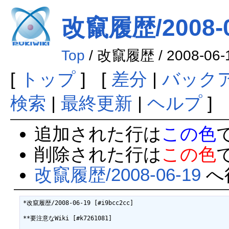
改竄履歴/2008-0
Top
/ 改竄履歴 / 2008-06-
[
トップ
] [
差分
|
バック
検索
|
最終更新
|
ヘルプ
]
追加された行は
この色
削除された行は
この色
改竄履歴/2008-06-19
へ
*改竄履歴/2008-06-19 [#i9bcc2cc]

**要注意なWiki [#k7261081]
